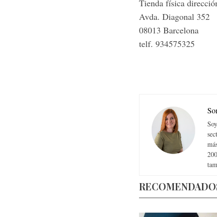
Tienda física direcció
Avda. Diagonal 352
08013 Barcelona
telf. 934575325
So
Soy
sec
más
200
tam
RECOMENDADO