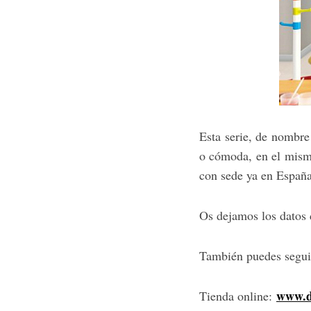
S
e
a
r
c
h
f
o
r
Esta serie, de nombr
:
o cómoda, en el mism
con sede ya en Españ
Os dejamos los datos 
También puedes seguir
www.d
Tienda online: