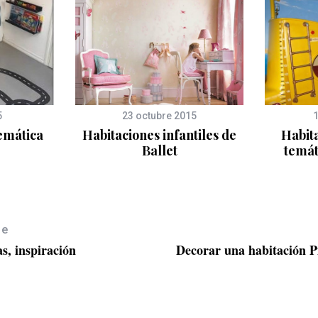
5
23 octubre 2015
emática
Habitaciones infantiles de
Habita
Ballet
temát
le
s, inspiración
Decorar una habitación P