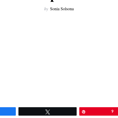
by
Sonia Solsona
artir
Twittear
Pin
9