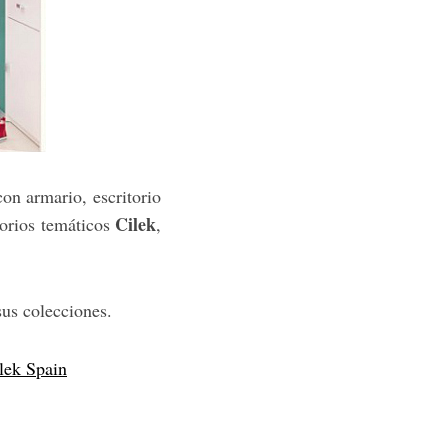
on armario, escritorio
Cilek
orios temáticos
,
sus colecciones.
lek Spain