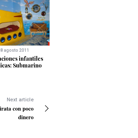
18 agosto 2011
13 mayo 2009
ciones infantiles
DECORACION POP
icas: Submarino
DORMITORIOS
INFANTILES
Next article
irata con poco
dinero