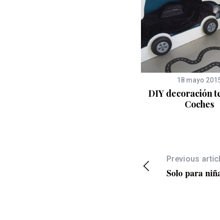
19 septiembre 2014
18 mayo 201
Watermelon inspiración e
DIY decoración t
ideas
Coches
Previous artic
Solo para niña