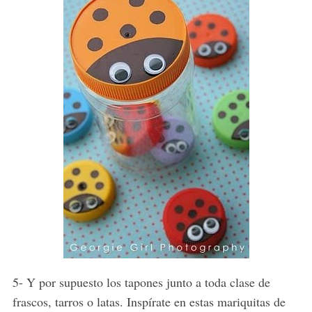
S
e
a
r
c
h
f
o
r
5- Y por supuesto los tapones junto a toda clase de
:
frascos, tarros o latas. Inspírate en estas mariquitas de