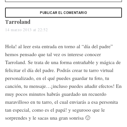
s
Tarroland
a
14 marzo 2013 at 22:52
y
s
Hola! al leer esta entrada en torno al “día del padre”
:
hemos pensado que tal vez os interese conocer
Tarroland. Se trata de una forma entrañable y mágica de
felicitar el día del padre. Podrás crear tu tarro virtual
personalizado, en el qué puedes guardar tu foto, tu
canción, tu mensaje…¡incluso puedes añadir efectos! En
muy pocos minutos habrás guardado un recuerdo
maravilloso en tu tarro, el cual enviarás a esa personita
tan especial, como es el papá! y segurooo que le
sorprendes y le sacas una gran sonrisa 🙂