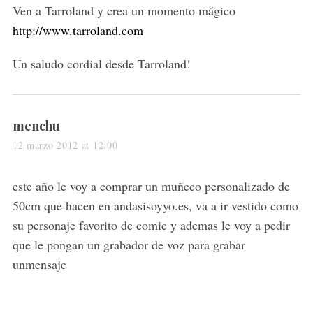
Ven a Tarroland y crea un momento mágico
http://www.tarroland.com
Un saludo cordial desde Tarroland!
s
menchu
a
12 marzo 2012 at 12:00
y
s
este año le voy a comprar un muñeco personalizado de
:
50cm que hacen en andasisoyyo.es, va a ir vestido como
su personaje favorito de comic y ademas le voy a pedir
que le pongan un grabador de voz para grabar
unmensaje