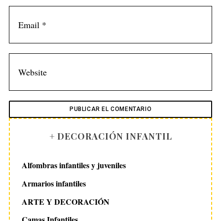
S
e
a
r
c
h
f
o
r
:
+ DECORACIÓN INFANTIL
Alfombras infantiles y juveniles
Armarios infantiles
ARTE Y DECORACIÓN
Camas Infantiles