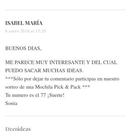
s
ISABEL MARÍA
a
8 enero 2018 at 13:20
y
s
BUENOS DIAS,
:
ME PARECE MUY INTERESANTE Y DEL CUAL
PUEDO SACAR MUCHAS IDEAS.
***Sólo por dejar tu comentario participas en nuestro
sorteo de una Mochila Pick & Pack ***
Tu numero es el 77 ¡Suerte!
Sonia
s
Decoideas