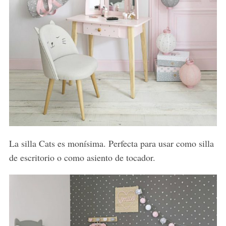
S
La silla Cats es monísima. Perfecta para usar como silla
e
de escritorio o como asiento de tocador.
a
r
c
h
f
o