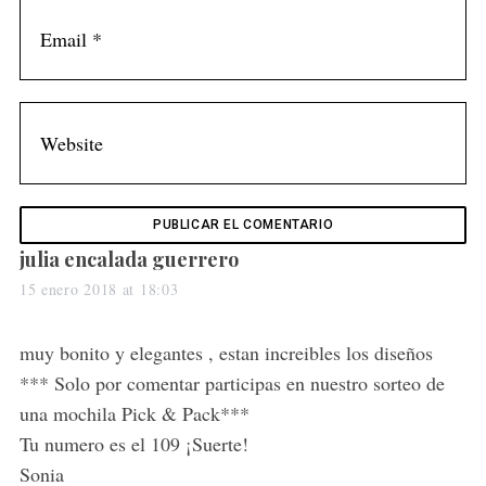
s
julia encalada guerrero
a
15 enero 2018 at 18:03
y
s
muy bonito y elegantes , estan increibles los diseños
:
*** Solo por comentar participas en nuestro sorteo de
una mochila Pick & Pack***
Tu numero es el 109 ¡Suerte!
Sonia