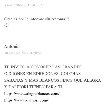
a
3 noviembre 2017 at 11:53
y
s
Gracias por la información Antonia!!!
:
😉
s
Antonia
a
30 octubre 2017 at 20:59
y
s
TE INVITO A CONOCER LAS GRANDES
:
OPCIONES EN EDREDONES, COLCHAS,
SABANAS Y MAS BLANCOS FINOS QUE ALEGRA
Y DALFIORI TIENEN PARA TI
https://www.alegrablancos.com/
https://www.dalfiori.com/