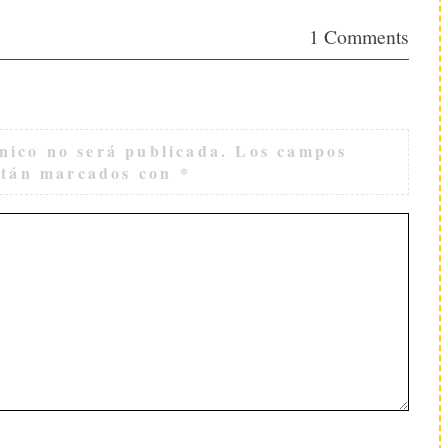
1 Comments
nico no será publicada.
Los campos
están marcados con
*