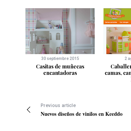
30 septiembre 2015
2 a
CUNAS
Casitas de muñecas
Caballer
S
encantadoras
camas, ca
Previous article
Nuevos diseños de vinilos en Keeddo