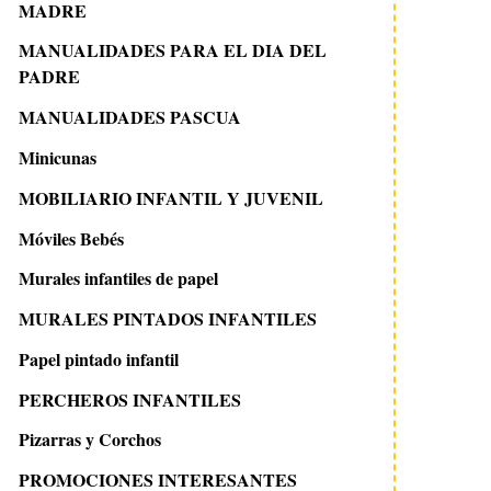
MADRE
MANUALIDADES PARA EL DIA DEL
PADRE
MANUALIDADES PASCUA
Minicunas
MOBILIARIO INFANTIL Y JUVENIL
17 mayo 2013
25 noviembre 2016
Móviles Bebés
Muebles y artículos de
Descuentos en Alon
madera para decorar
Outlet
Murales infantiles de papel
MURALES PINTADOS INFANTILES
Papel pintado infantil
PERCHEROS INFANTILES
Pizarras y Corchos
PROMOCIONES INTERESANTES