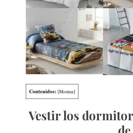
S
e
a
r
c
h
f
o
r
:
Contenidos:
[
Mostrar
]
Vestir los dormitor
de