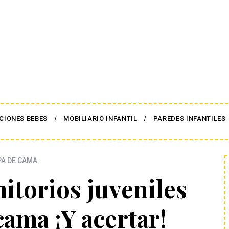
CIONES BEBES
MOBILIARIO INFANTIL
PAREDES INFANTILES
A DE CAMA
mitorios juveniles
cama ¡Y acertar!