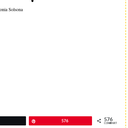
onia Solsona
576
Twittear
Pin
576
COMPARTIR