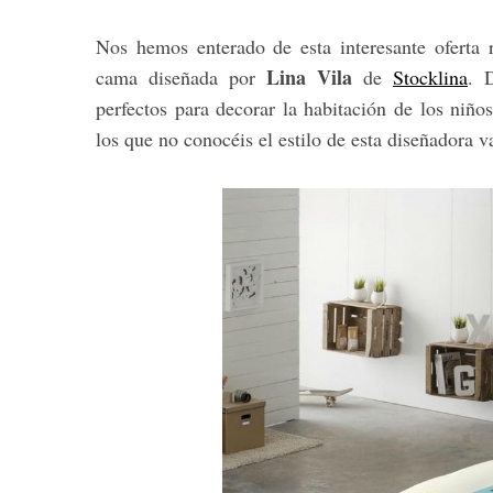
Nos hemos enterado de esta interesante oferta 
Lina Vila
cama diseñada por
de
Stocklina
. D
perfectos para decorar la habitación de los niñ
S
e
los que no conocéis el estilo de esta diseñadora v
a
r
c
h
f
o
r
: