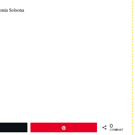
onia Solsona
0
Twittear
Pin
COMPARTIR