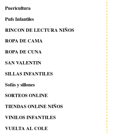
Puericultura
Pufs Infantiles
RINCON DE LECTURA NIÑOS
ROPA DE CAMA
ROPA DE CUNA
SAN VALENTIN
SILLAS INFANTILES
Sofás y sillones
SORTEOS ONLINE
TIENDAS ONLINE NIÑOS
VINILOS INFANTILES
8 septiembre 2020
11 noviembre 2018
Ideas para vestir
Fundas nórdicas origi
VUELTA AL COLE