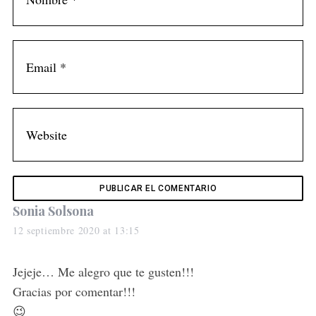
s
Sonia Solsona
a
12 septiembre 2020 at 13:15
y
s
Jejeje… Me alegro que te gusten!!!
:
Gracias por comentar!!!
😉