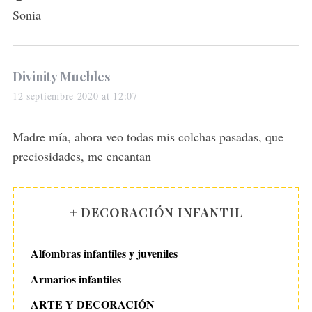
Sonia
s
Divinity Muebles
a
12 septiembre 2020 at 12:07
y
s
Madre mía, ahora veo todas mis colchas pasadas, que
:
preciosidades, me encantan
+ DECORACIÓN INFANTIL
Alfombras infantiles y juveniles
Armarios infantiles
ARTE Y DECORACIÓN