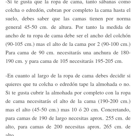
-Si te gusta que la ropa de cama, tanto sábanas como
colcha o edredón, cubran por completo la cama hasta el
suelo, debes saber que las camas tienen por norma
general 45-50 cm. de altura. Por tanto la medida de
ancho de tu ropa de cama debe ser el ancho del colchón
(90-105 cm.) mas el alto de la cama por 2 (90-100 cm.)
Para cama de 90 cm. necesitarás una anchura de 180-
190 cm. y para cama de 105 necesitarás 195-205 cm.
S
e
-En cuanto al largo de la ropa de cama debes decidir si
a
quieres que tu colcha o edredón tape la almohada o no.
r
c
Si te gusta cubrir la almohada por completo con la ropa
h
de cama necesitarás el alto de la cama (190-200 cm.)
f
mas el alto (45-50 cm.) mas 10 ó 20 cm. Concretando,
o
para camas de 190 de largo necesitas aprox. 255 cm. de
r
:
alto, para camas de 200 necesitas aprox. 265 cm. de
alto.