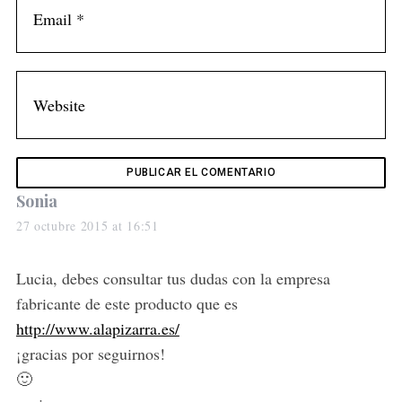
s
Sonia
a
27 octubre 2015 at 16:51
y
s
Lucia, debes consultar tus dudas con la empresa
:
fabricante de este producto que es
http://www.alapizarra.es/
¡gracias por seguirnos!
🙂