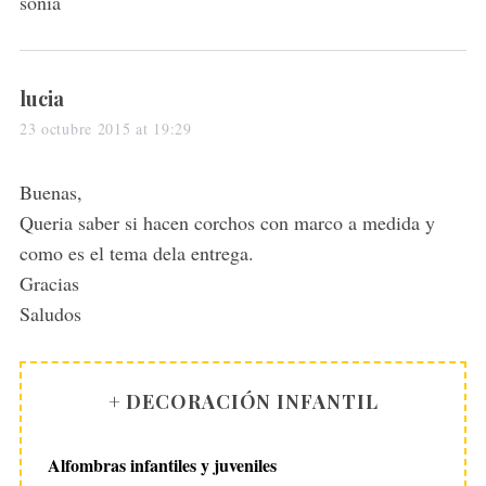
sonia
s
lucia
a
23 octubre 2015 at 19:29
y
s
Buenas,
:
Queria saber si hacen corchos con marco a medida y
como es el tema dela entrega.
Gracias
Saludos
+ DECORACIÓN INFANTIL
Alfombras infantiles y juveniles