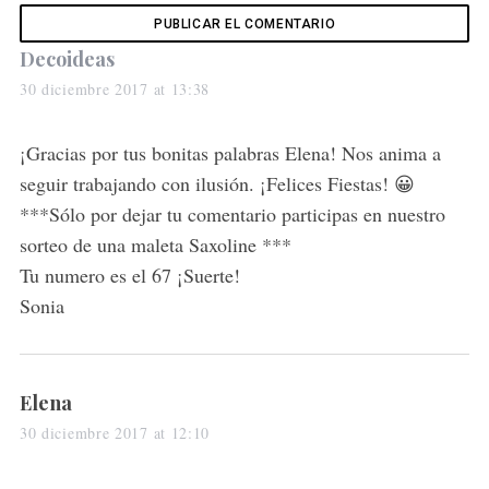
s
Decoideas
a
30 diciembre 2017 at 13:38
y
s
¡Gracias por tus bonitas palabras Elena! Nos anima a
:
seguir trabajando con ilusión. ¡Felices Fiestas! 😀
***Sólo por dejar tu comentario participas en nuestro
sorteo de una maleta Saxoline ***
Tu numero es el 67 ¡Suerte!
Sonia
s
Elena
a
30 diciembre 2017 at 12:10
y