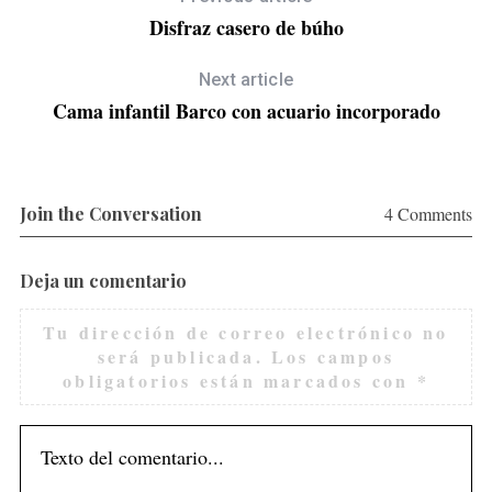
Disfraz casero de búho
Next article
Cama infantil Barco con acuario incorporado
Join the Conversation
4 Comments
Deja un comentario
S
e
Tu dirección de correo electrónico no
a
será publicada.
Los campos
r
obligatorios están marcados con
*
c
h
f
o
r