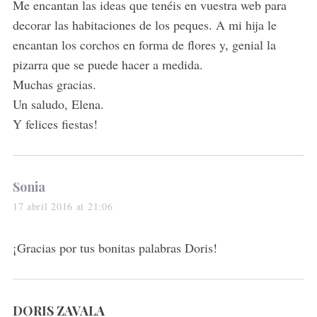
s
Me encantan las ideas que tenéis en vuestra web para
:
decorar las habitaciones de los peques. A mi hija le
encantan los corchos en forma de flores y, genial la
pizarra que se puede hacer a medida.
Muchas gracias.
Un saludo, Elena.
Y felices fiestas!
s
Sonia
a
17 abril 2016 at 21:06
y
s
¡Gracias por tus bonitas palabras Doris!
:
s
DORIS ZAVALA