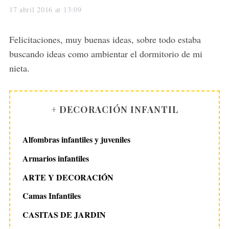
a
17 abril 2016 at 13:09
y
s
Felicitaciones, muy buenas ideas, sobre todo estaba
:
buscando ideas como ambientar el dormitorio de mi
nieta.
+ DECORACIÓN INFANTIL
Alfombras infantiles y juveniles
Armarios infantiles
ARTE Y DECORACIÓN
Camas Infantiles
CASITAS DE JARDIN