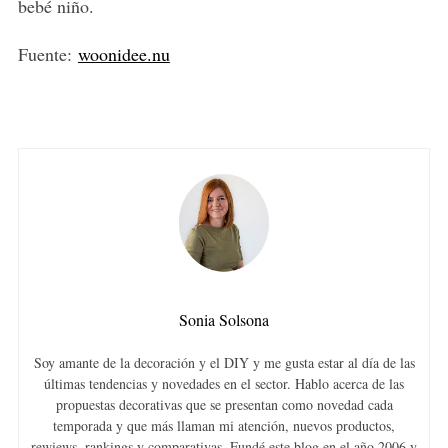
bebé niño.
S
Fuente:
woonidee.nu
e
a
r
c
h
f
o
r
:
Sonia Solsona
Soy amante de la decoración y el DIY y me gusta estar al día de las
últimas tendencias y novedades en el sector. Hablo acerca de las
propuestas decorativas que se presentan como novedad cada
temporada y que más llaman mi atención, nuevos productos,
rewiews, rankings y comparativas. Fundé este blog en el año 2006 y