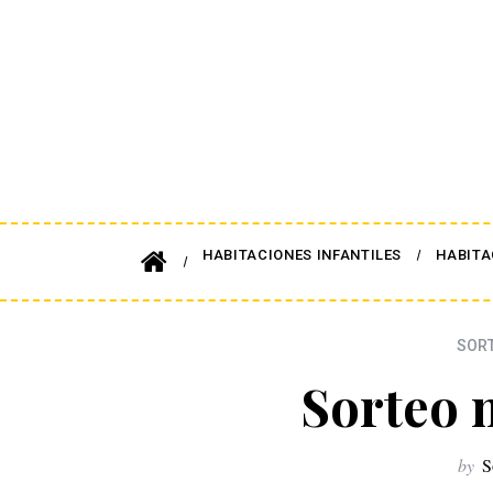
HABITACIONES INFANTILES
HABITA
SORT
Sorteo 
by
S