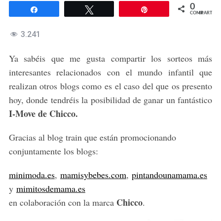
0
Compartir
Twittear
Pin
COMPARTIR
3.241
Ya sabéis que me gusta compartir los sorteos más
interesantes relacionados con el mundo infantil que
realizan otros blogs como es el caso del que os presento
hoy, donde tendréis la posibilidad de ganar un fantástico
I-Move de Chicco.
Gracias al blog train que están promocionando
conjuntamente los blogs:
minimoda.es
,
mamisybebes.com
,
pintandounamama.es
y
mimitosdemama.es
Chicco
en colaboración con la marca
.