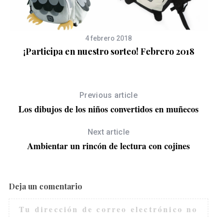
4 febrero 2018
¡Participa en nuestro sorteo! Febrero 2018
Previous article
Los dibujos de los niños convertidos en muñecos
Next article
Ambientar un rincón de lectura con cojines
Deja un comentario
S
e
Tu dirección de correo electrónico no