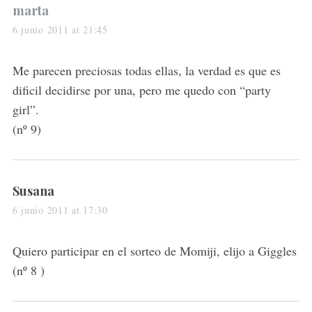
s
marta
a
6 junio 2011 at 21:45
y
s
Me parecen preciosas todas ellas, la verdad es que es
:
dificil decidirse por una, pero me quedo con “party
girl”.
(nº 9)
s
Susana
a
6 junio 2011 at 17:30
y
s
Quiero participar en el sorteo de Momiji, elijo a Giggles
:
(nº 8 )