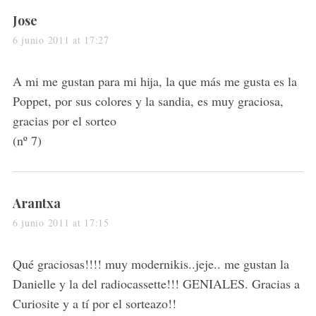
s
Jose
a
6 junio 2011 at 17:27
y
s
A mi me gustan para mi hija, la que más me gusta es la
:
Poppet, por sus colores y la sandia, es muy graciosa,
gracias por el sorteo
(nº 7)
s
Arantxa
a
6 junio 2011 at 17:15
y
s
Qué graciosas!!!! muy modernikis..jeje.. me gustan la
:
Danielle y la del radiocassette!!! GENIALES. Gracias a
Curiosite y a tí por el sorteazo!!