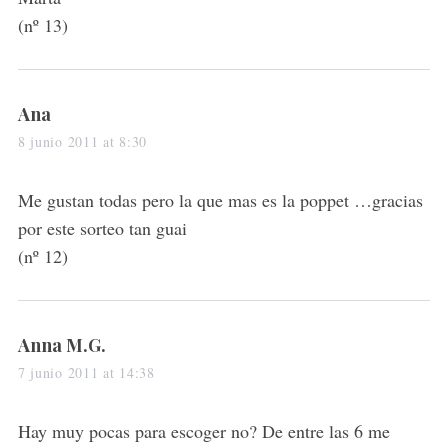
(nº 13)
s
Ana
a
8 junio 2011 at 8:30
y
s
Me gustan todas pero la que mas es la poppet …gracias
:
por este sorteo tan guai
(nº 12)
s
Anna M.G.
a
7 junio 2011 at 14:38
y
s
Hay muy pocas para escoger no? De entre las 6 me