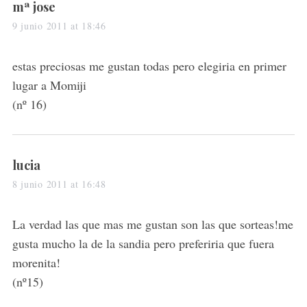
s
mª jose
a
9 junio 2011 at 18:46
y
s
estas preciosas me gustan todas pero elegiria en primer
:
lugar a Momiji
(nº 16)
s
lucia
a
8 junio 2011 at 16:48
y
s
La verdad las que mas me gustan son las que sorteas!me
:
gusta mucho la de la sandia pero preferiria que fuera
morenita!
(nº15)