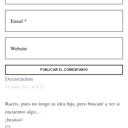
S
e
a
s
Decoracion
r
c
a
19 junio 2011 at 9:22
h
y
f
s
Racris, pues no tengo ni idea hija, pero buscaré a ver si
o
:
r
encuentro algo…
:
¡besitos!
🙂