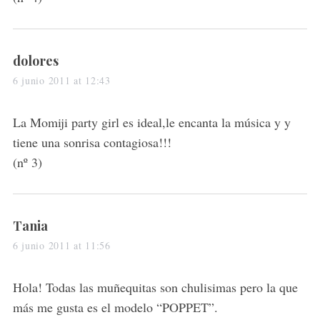
s
dolores
a
6 junio 2011 at 12:43
y
s
La Momiji party girl es ideal,le encanta la música y y
:
tiene una sonrisa contagiosa!!!
(nº 3)
s
Tania
a
6 junio 2011 at 11:56
y
s
Hola! Todas las muñequitas son chulisimas pero la que
:
más me gusta es el modelo “POPPET”.