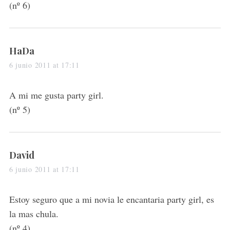
(nº 6)
s
HaDa
a
6 junio 2011 at 17:11
y
s
A mi me gusta party girl.
:
(nº 5)
s
David
a
6 junio 2011 at 17:11
y
s
Estoy seguro que a mi novia le encantaria party girl, es
:
la mas chula.
(nº 4)