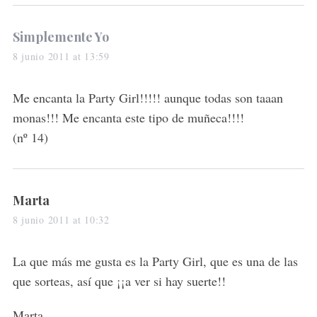
s
Simplemente Yo
a
8 junio 2011 at 13:59
y
s
Me encanta la Party Girl!!!!! aunque todas son taaan
:
monas!!! Me encanta este tipo de muñeca!!!!
(nº 14)
s
Marta
a
8 junio 2011 at 10:32
y
s
La que más me gusta es la Party Girl, que es una de las
:
que sorteas, así que ¡¡a ver si hay suerte!!
Marta