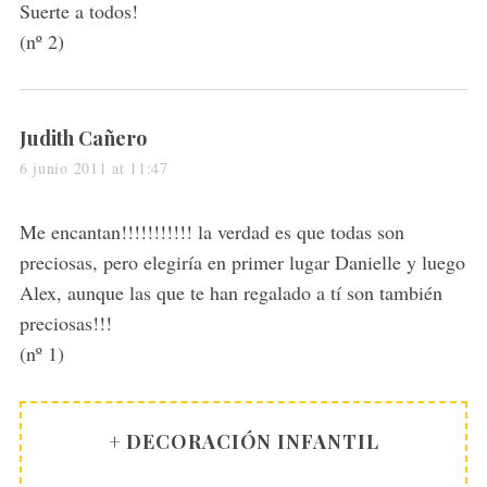
Suerte a todos!
(nº 2)
s
Judith Cañero
a
6 junio 2011 at 11:47
y
s
Me encantan!!!!!!!!!!! la verdad es que todas son
:
preciosas, pero elegiría en primer lugar Danielle y luego
Alex, aunque las que te han regalado a tí son también
preciosas!!!
(nº 1)
+ DECORACIÓN INFANTIL