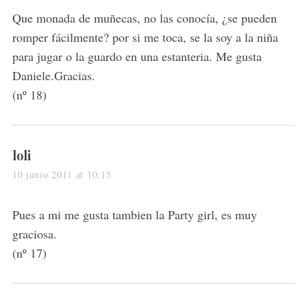
s
Que monada de muñecas, no las conocía, ¿se pueden
:
romper fácilmente? por si me toca, se la soy a la niña
para jugar o la guardo en una estanteria. Me gusta
Daniele.Gracias.
(nº 18)
s
loli
a
10 junio 2011 at 10:15
y
s
Pues a mi me gusta tambien la Party girl, es muy
:
graciosa.
(nº 17)