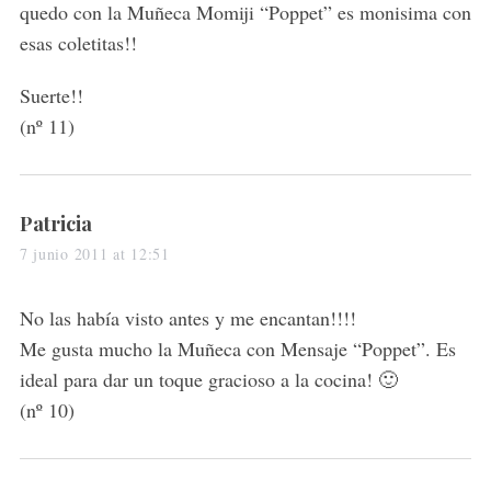
:
quedo con la Muñeca Momiji “Poppet” es monisima con
esas coletitas!!
Suerte!!
(nº 11)
s
Patricia
a
7 junio 2011 at 12:51
y
s
No las había visto antes y me encantan!!!!
:
Me gusta mucho la Muñeca con Mensaje “Poppet”. Es
ideal para dar un toque gracioso a la cocina! 🙂
(nº 10)