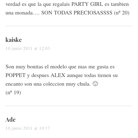
:
verdad es que la que regalais PARTY GIRL es tambien
una monada…. SON TODAS PRECIOSASSSS (nº 20)
s
kaiske
a
10 junio 2011 at 12:03
y
s
Son muy bonitas el modelo que mas me gusta es
:
POPPET y despues ALEX aunque todas tienen su
encanto son una coleccion muy chula. 🙂
(nº 19)
s
Ade
a
10 junio 2011 at 10:17
y