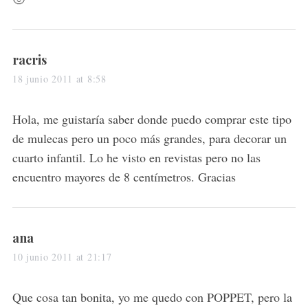
s
racris
a
18 junio 2011 at 8:58
y
s
Hola, me guistaría saber donde puedo comprar este tipo
:
de mulecas pero un poco más grandes, para decorar un
cuarto infantil. Lo he visto en revistas pero no las
encuentro mayores de 8 centímetros. Gracias
s
ana
a
10 junio 2011 at 21:17
y
s
Que cosa tan bonita, yo me quedo con POPPET, pero la