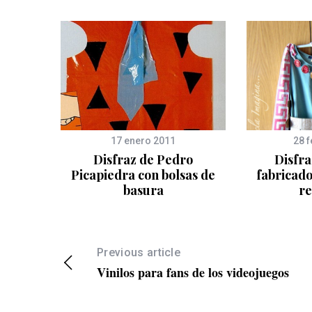
17 enero 2011
28 
s:
Disfraz de Pedro
Disfr
s para
Picapiedra con bolsas de
fabricado
basura
re
Previous article
Vinilos para fans de los videojuegos