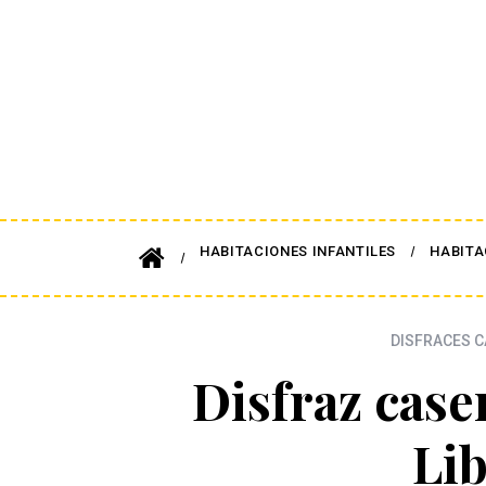
HABITACIONES INFANTILES
HABITA
DISFRACES C
Disfraz case
Li