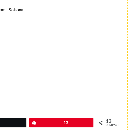
onia Solsona
13
Twittear
Pin
13
COMPARTIR