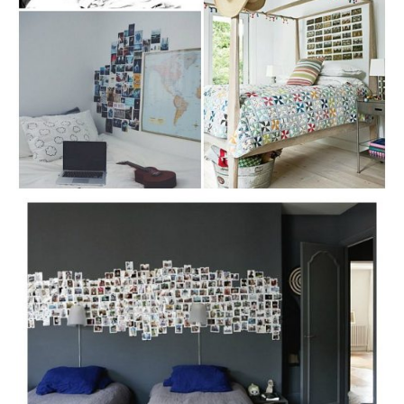
e
a
r
c
h
f
o
r
: