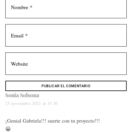
s
Sonia Solsona
a
25 noviembre 2021 at 15:30
y
s
¡Genial Gabriela!!! suerte con tu proyecto!!!
:
😀