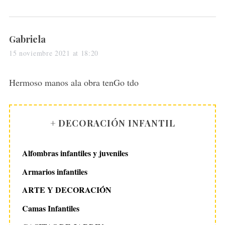
s
Gabriela
a
15 noviembre 2021 at 18:20
y
s
Hermoso manos ala obra tenGo tdo
:
+ DECORACIÓN INFANTIL
Alfombras infantiles y juveniles
Armarios infantiles
ARTE Y DECORACIÓN
Camas Infantiles