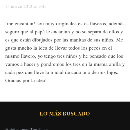
a
15 marzo 2012 at 9:45
y
s
¡me encantan! son muy originales estos llaveros, además
:
seguro que al papá le encantan y no se separa de ellos y
es que están dibujados por las manitas de sus niños. Me
gusta mucho la idea de llevar todos los peces en el
mismo llavero, yo tengo tres niños y he pensado que los
vamos a hacer y pondremos los tres en la misma anilla y
cada pez que lleve la inicial de cada uno de mis hijos.
Gracias por la idea!
LO MÁS BUSCADO
Habitaciones Temáticas