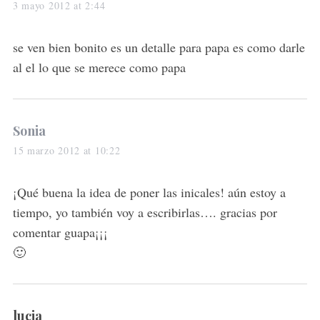
a
3 mayo 2012 at 2:44
y
s
se ven bien bonito es un detalle para papa es como darle
:
al el lo que se merece como papa
s
Sonia
a
15 marzo 2012 at 10:22
y
s
¡Qué buena la idea de poner las inicales! aún estoy a
:
tiempo, yo también voy a escribirlas…. gracias por
comentar guapa¡¡¡
🙂
s
lucia