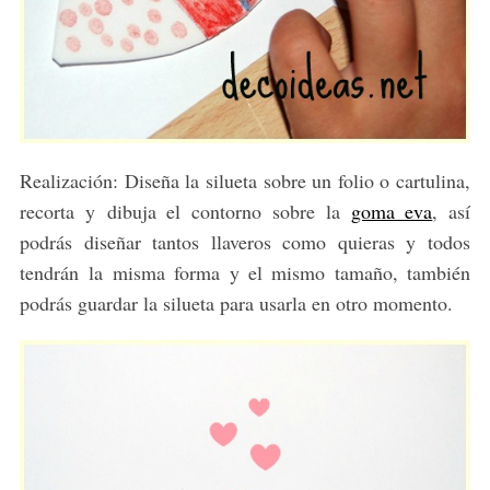
Realización: Diseña la silueta sobre un folio o cartulina,
recorta y dibuja el contorno sobre la
goma eva
, así
podrás diseñar tantos llaveros como quieras y todos
tendrán la misma forma y el mismo tamaño, también
podrás guardar la silueta para usarla en otro momento.
S
e
a
r
c
h