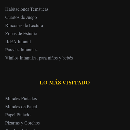
c
Habitaciones Temáticas
i
Cuartos de Juego
ó
Rincones de Lectura
n
Zonas de Estudio
d
IKEA Infantil
e
Paredes Infantiles
e
Vinilos Infantiles, para niños y bebés
n
t
r
LO MÁS VISITADO
a
d
Murales Pintados
a
Murales de Papel
s
Papel Pintado
Pizarras y Corchos