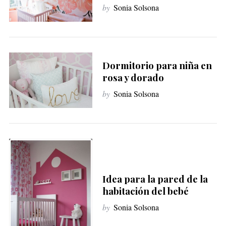
f
by
Sonia Solsona
o
r
:
Dormitorio para niña en
rosa y dorado
by
Sonia Solsona
Idea para la pared de la
habitación del bebé
by
Sonia Solsona