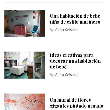
Una habitación de bebé
niña de estilo marinero
by
Sonia Solsona
Ideas creativas para
decorar una habitación
de bebé
by
Sonia Solsona
S
e
a
r
Un mural de flores
c
gigantes pintado a mano
h