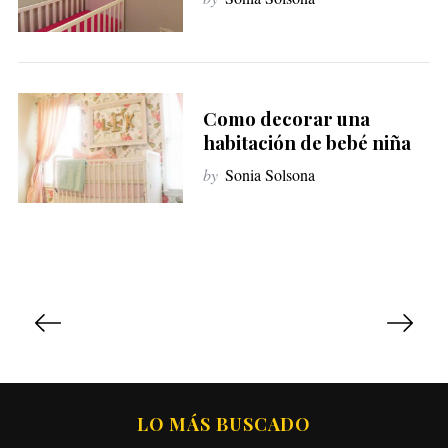
Como decorar una
habitación de bebé niña
by
Sonia Solsona
P
a
g
i
n
LO MÁS BUSCADO
a