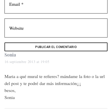
s
Sonia
a
16 septiembre 2013 at 19:05
y
s
Maria a qué mural te refieres? mándame la foto o la url
:
del post y te podré dar más información¡¡¡
besos,
Sonia