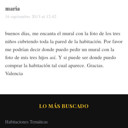
s
maria
a
16 septiembre 2013 at 12:42
y
s
buenos días, me encanta el mural con la foto de los tres
:
niños cubriendo toda la pared de la habitación. Por favor
me podrían decir donde puedo pedir un mural con la
foto de mis tres hijos así. Y si puede ser donde puedo
comprar la habitación tal cual aparece. Gracias.
Valencia
LO MÁS BUSCADO
Habitaciones Temáticas