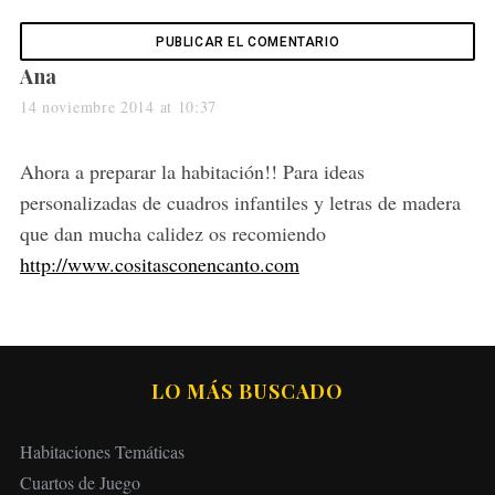
s
Ana
a
14 noviembre 2014 at 10:37
y
s
Ahora a preparar la habitación!! Para ideas
:
personalizadas de cuadros infantiles y letras de madera
que dan mucha calidez os recomiendo
http://www.cositasconencanto.com
LO MÁS BUSCADO
Habitaciones Temáticas
Cuartos de Juego