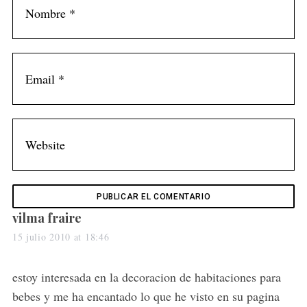
s
vilma fraire
a
15 julio 2010 at 18:46
y
s
estoy interesada en la decoracion de habitaciones para
:
bebes y me ha encantado lo que he visto en su pagina