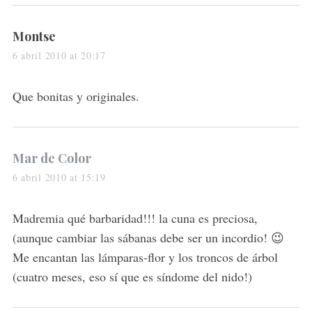
s
Montse
a
6 abril 2010 at 20:17
y
s
Que bonitas y originales.
:
s
Mar de Color
a
6 abril 2010 at 15:19
y
s
Madremia qué barbaridad!!! la cuna es preciosa,
:
(aunque cambiar las sábanas debe ser un incordio! 😉
Me encantan las lámparas-flor y los troncos de árbol
(cuatro meses, eso sí que es síndome del nido!)