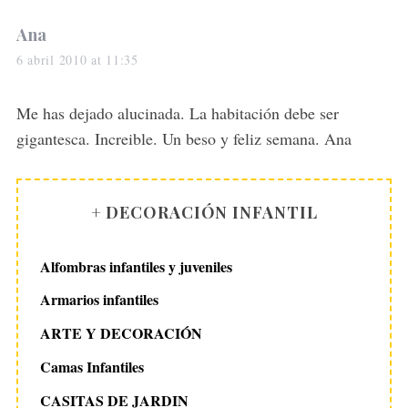
s
Ana
a
6 abril 2010 at 11:35
y
s
Me has dejado alucinada. La habitación debe ser
:
gigantesca. Increible. Un beso y feliz semana. Ana
+ DECORACIÓN INFANTIL
Alfombras infantiles y juveniles
Armarios infantiles
ARTE Y DECORACIÓN
Camas Infantiles
CASITAS DE JARDIN