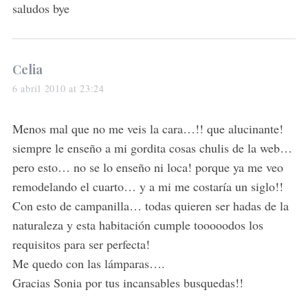
saludos bye
s
Celia
a
6 abril 2010 at 23:24
y
s
Menos mal que no me veis la cara…!! que alucinante!
:
siempre le enseño a mi gordita cosas chulis de la web…
pero esto… no se lo enseño ni loca! porque ya me veo
remodelando el cuarto… y a mi me costaría un siglo!!
Con esto de campanilla… todas quieren ser hadas de la
naturaleza y esta habitación cumple tooooodos los
requisitos para ser perfecta!
Me quedo con las lámparas….
Gracias Sonia por tus incansables busquedas!!