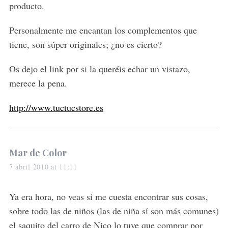
c
producto.
h
f
Personalmente me encantan los complementos que
o
tiene, son súper originales; ¿no es cierto?
r
:
Os dejo el link por si la queréis echar un vistazo,
merece la pena.
http://www.tuctucstore.es
s
Mar de Color
a
7 abril 2010 at 11:11
y
s
Ya era hora, no veas si me cuesta encontrar sus cosas,
:
sobre todo las de niños (las de niña sí son más comunes)
el saquito del carro de Nico lo tuve que comprar por