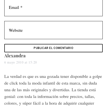
s
Alexandra
a
6 mayo 2010 at 15:20
y
s
La verdad es que es una gozada tener disponible a golpe
:
de click toda la moda infantil de esta marca, sin duda
S
una de las más originales y divertidas. La tienda está
e
genial: con toda la información sobre precios, tallas,
a
colores, y súper fácil a la hora de adquirir cualquier
r