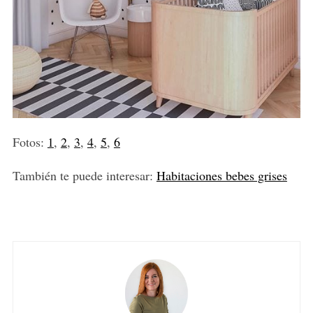
Fotos:
1
,
2
,
3
,
4
,
5
,
6
También te puede interesar:
Habitaciones bebes grises