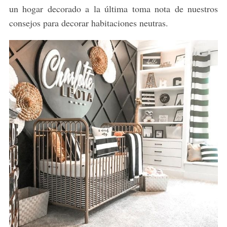
un hogar decorado a la última toma nota de nuestros
consejos para decorar habitaciones neutras.
S
e
a
r
c
h
f
o
r