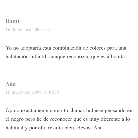
s
Romi
a
16 diciembre 2009 at 7:15
y
s
Yo no adoptaría esta combinación de colores para una
:
habitación infantil, aunque reconozco que está bonita.
s
Ana
a
15 diciembre 2009 at 10:35
y
s
Opino exactamente como tu. Jamás hubiese pensando en
:
el negro pero he de reconocer que es muy diferente a lo
habitual y por ello resulta bien. Besos, Ana