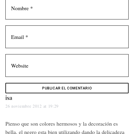
s
isa
a
26 noviembre 2012 at 19:29
y
s
Pienso que son colores hermosos y la decoración es
:
bella, el negro esta bien utilizando dando la delicadeza