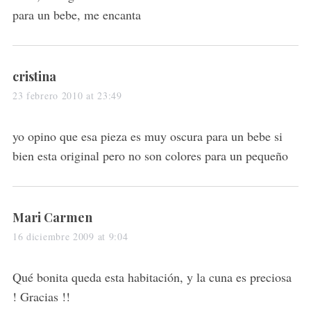
para un bebe, me encanta
s
cristina
a
23 febrero 2010 at 23:49
y
s
yo opino que esa pieza es muy oscura para un bebe si
:
bien esta original pero no son colores para un pequeño
s
Mari Carmen
a
16 diciembre 2009 at 9:04
y
s
Qué bonita queda esta habitación, y la cuna es preciosa
:
! Gracias !!