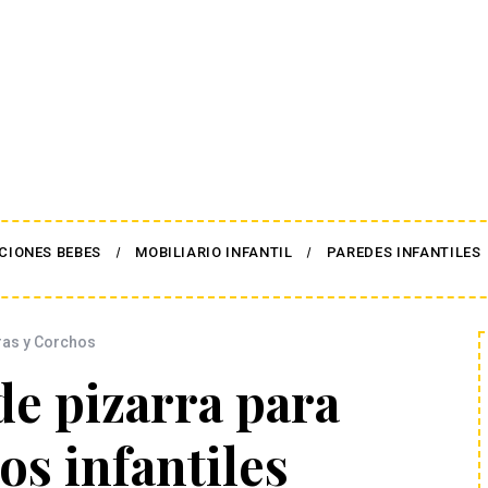
CIONES BEBES
MOBILIARIO INFANTIL
PAREDES INFANTILES
ras y Corchos
de pizarra para
os infantiles