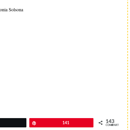
onia Solsona
143
Pin
141
COMPARTIR