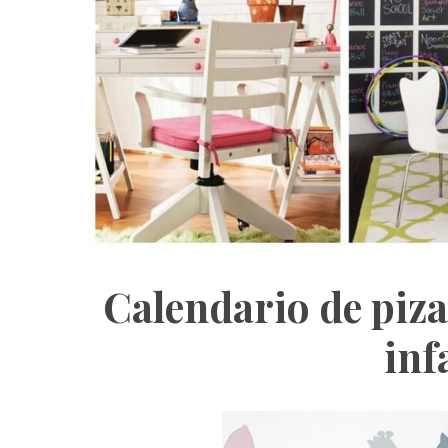
S
e
a
r
c
h
f
o
r
Calendario de piz
:
inf