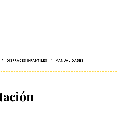
DISFRACES INFANTILES
MANUALIDADES
tación