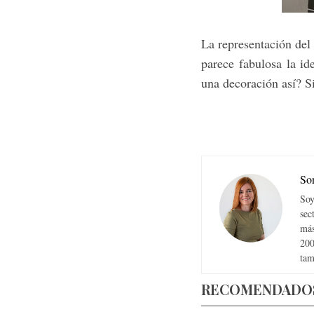
La representación del 
parece fabulosa la id
una decoración así? Si
So
Soy
sec
más
200
tam
RECOMENDADO