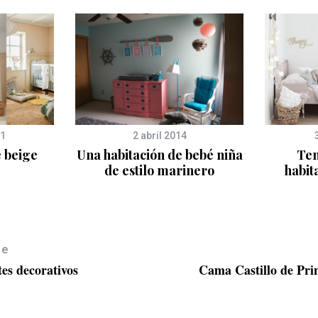
21
2 abril 2014
 beige
Una habitación de bebé niña
Ten
de estilo marinero
habit
le
tes decorativos
Cama Castillo de Pri