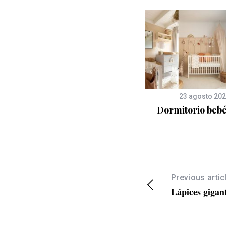
15 marzo 2018
23 agosto 20
Decoración marinera para
Dormitorio bebé
bebés
Previous artic
Lápices gigan