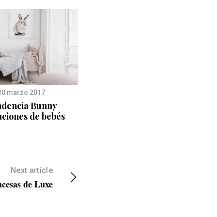
30 marzo 2017
23 enero 2015
dencia Bunny
Tendencia casitas,
aciones de bebés
inspiración para la
habitación del bebé
Next article
ncesas de Luxe