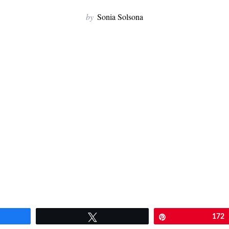
by
Sonia Solsona
artir
Twittear
Pin
172