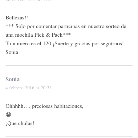
y
s
Bellezas!!
:
*** Solo por comentar participas en nuestro sorteo de
una mochila Pick & Pack***
Tu numero es el 120 ¡Suerte y gracias por seguirnos!
Sonia
s
Sonia
a
4 febrero 2016 at 20:38
y
s
Ohhhhh…. preciosas habitaciones,
:
😀
¡Que chulas!