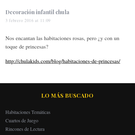
s
Decoración infantil chula
a
3 febrero 2016 at 11:09
y
s
Nos encantan las habitaciones rosas, pero ¿y con un
:
toque de princesas?
http://chulakids.com/blog/habitaciones-de-princesas/
LO MÁS BUSCADO
Habitaciones Temáticas
Cuartos de Juego
Rincones de Lectura