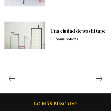
Una ciudad de washi tape
by
Sonia Solsona
P
a
g
i
n
LO MÁS BUSCADO
a