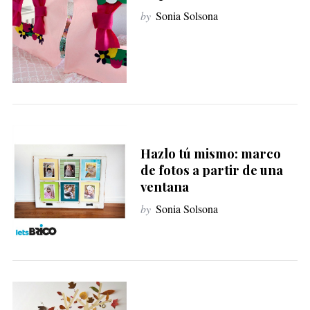
by
Sonia Solsona
S
e
a
r
c
h
f
o
Hazlo tú mismo: marco
r
de fotos a partir de una
:
ventana
by
Sonia Solsona