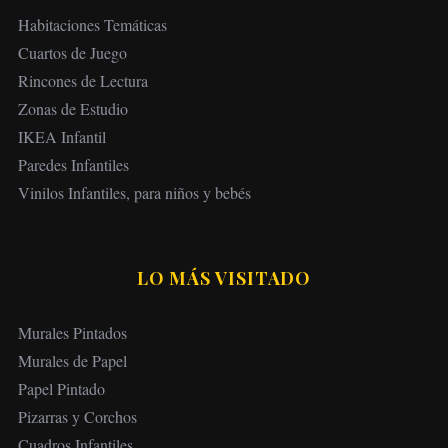
c
Habitaciones Temáticas
i
Cuartos de Juego
ó
Rincones de Lectura
n
Zonas de Estudio
d
IKEA Infantil
e
Paredes Infantiles
e
Vinilos Infantiles, para niños y bebés
n
t
r
LO MÁS VISITADO
a
d
Murales Pintados
a
Murales de Papel
s
Papel Pintado
Pizarras y Corchos
Cuadros Infantiles