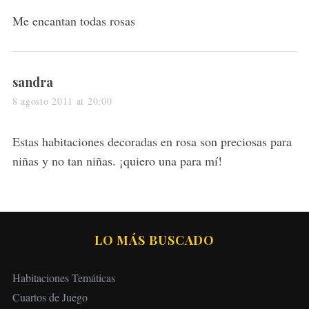
s
Me encantan todas rosas
:
s
sandra
a
8 agosto 2011 at 20:00
y
s
Estas habitaciones decoradas en rosa son preciosas para
:
niñas y no tan niñas. ¡quiero una para mí!
LO MÁS BUSCADO
Habitaciones Temáticas
Cuartos de Juego