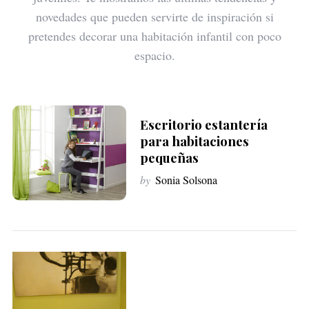
novedades que pueden servirte de inspiración si
pretendes decorar una habitación infantil con poco
espacio.
Escritorio estantería
S
para habitaciones
e
pequeñas
a
r
by
Sonia Solsona
c
h
f
o
r
: