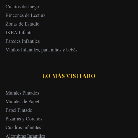
i
Cuartos de Juego
ó
Rincones de Lectura
n
Zonas de Estudio
d
IKEA Infantil
e
Paredes Infantiles
e
Vinilos Infantiles, para niños y bebés
n
t
r
LO MÁS VISITADO
a
d
Murales Pintados
a
Murales de Papel
s
Papel Pintado
Pizarras y Corchos
Cuadros Infantiles
Alfombras Infantiles