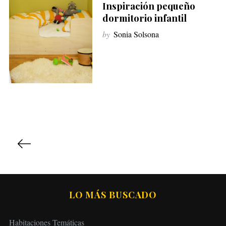
Inspiración pequeño
dormitorio infantil
by
Sonia Solsona
P
a
g
i
n
LO MÁS BUSCADO
a
c
Habitaciones Temáticas