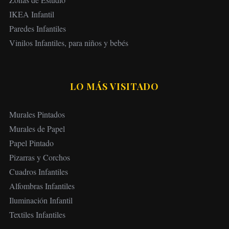
d
IKEA Infantil
e
Paredes Infantiles
e
Vinilos Infantiles, para niños y bebés
n
t
r
LO MÁS VISITADO
a
d
Murales Pintados
a
Murales de Papel
s
Papel Pintado
Pizarras y Corchos
Cuadros Infantiles
Alfombras Infantiles
Iluminación Infantil
Textiles Infantiles