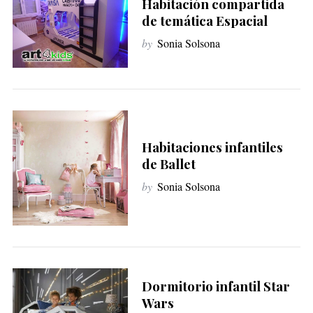
Habitación compartida
de temática Espacial
by
Sonia Solsona
Habitaciones infantiles
de Ballet
by
Sonia Solsona
S
e
a
r
c
h
Dormitorio infantil Star
f
Wars
o