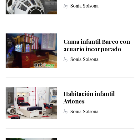
r
by
Sonia Solsona
:
Cama infantil Barco con
acuario incorporado
by
Sonia Solsona
Habitación infantil
Aviones
by
Sonia Solsona