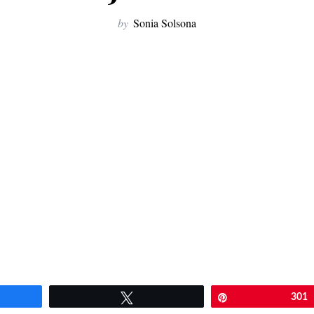
by
Sonia Solsona
artir
Twittear
Pin
301