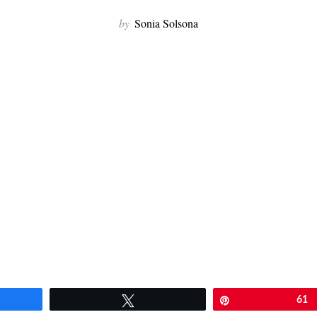
by
Sonia Solsona
artir
Twittear
Pin
61