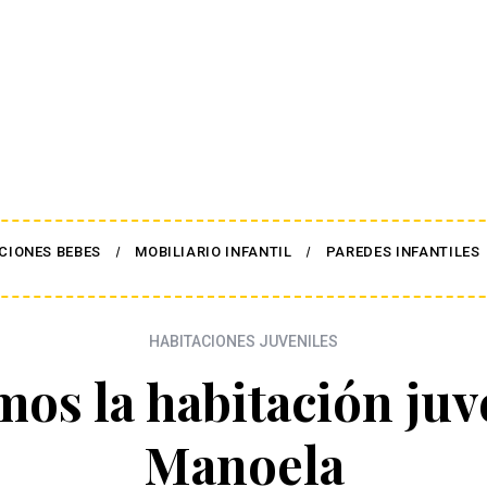
CIONES BEBES
MOBILIARIO INFANTIL
PAREDES INFANTILES
HABITACIONES JUVENILES
mos la habitación juv
Manoela