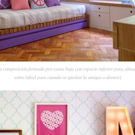
a composición formada por cama baja con espacio inferior para alma
extra (ideal para cuando se quedan la amigas a dormir)