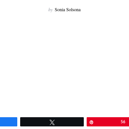
by
Sonia Solsona
artir
Twittear
Pin
56