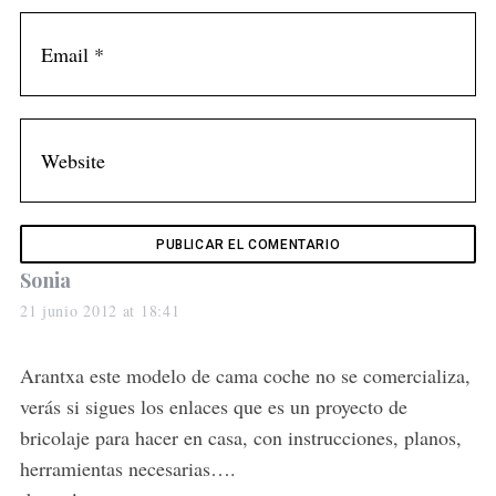
s
Sonia
a
21 junio 2012 at 18:41
y
s
Arantxa este modelo de cama coche no se comercializa,
:
verás si sigues los enlaces que es un proyecto de
bricolaje para hacer en casa, con instrucciones, planos,
herramientas necesarias….