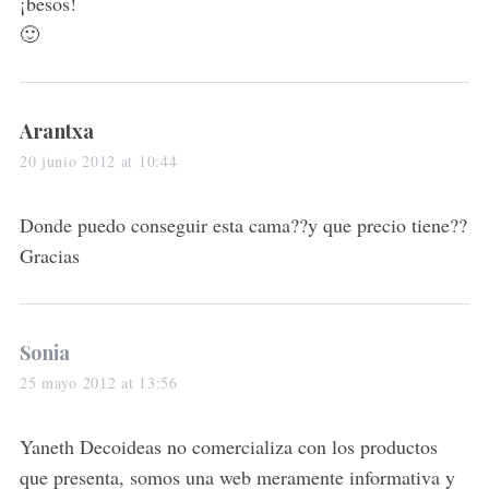
¡besos!
🙂
s
Arantxa
a
20 junio 2012 at 10:44
y
s
Donde puedo conseguir esta cama??y que precio tiene??
:
Gracias
s
Sonia
a
25 mayo 2012 at 13:56
y
s
Yaneth Decoideas no comercializa con los productos
:
que presenta, somos una web meramente informativa y