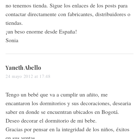
no tenemos tienda. Sigue los enlaces de los posts para
contactar directamente con fabricantes, distribuidores o
tiendas.
¡un beso enorme desde España!
Sonia
s
Yaneth Abello
a
24 mayo 2012 at 17:48
y
s
Tengo un bebé que va a cumplir un añito, me
:
encantaron los dormitorios y sus decoraciones, desearia
saber en donde se encuentran ubicados en Bogotá.
Deseo decorar el dormitorio de mi bebe.
Gracias por pensar en la integridad de los niños, éxitos
en sus ventas.