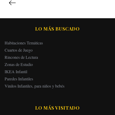
a
g
i
n
LO MÁS BUSCADO
a
c
Habitaciones Temáticas
i
Cuartos de Juego
ó
Rincones de Lectura
n
Zonas de Estudio
d
IKEA Infantil
e
Paredes Infantiles
e
Vinilos Infantiles, para niños y bebés
n
t
r
LO MÁS VISITADO
a