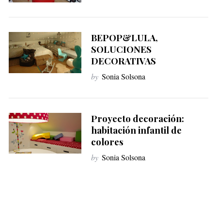
BEPOP&LULA,
SOLUCIONES
DECORATIVAS
by
Sonia Solsona
Proyecto decoración:
habitación infantil de
colores
by
Sonia Solsona
P