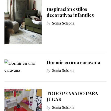
S
e
Inspiración estilos
a
decorativos infantiles
r
by
Sonia Solsona
c
h
f
o
r
:
Dormir en una caravana
by
Sonia Solsona
TODO PENSADO PARA
JUGAR
by
Sonia Solsona