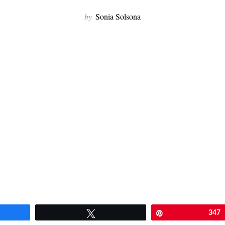
by
Sonia Solsona
artir
Twittear
Pin
347