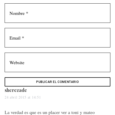
s
sherezade
a
24 abril 2015 at 14:51
y
s
La verdad es que es un placer ver a toni y mateo