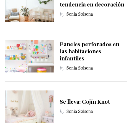
tendencia en decoración
by
Sonia Solsona
Paneles perforados en
las habitaciones
infantiles
by
Sonia Solsona
S
e
a
r
c
Se lleva: Cojín Knot
h
f
by
Sonia Solsona
o
r
: