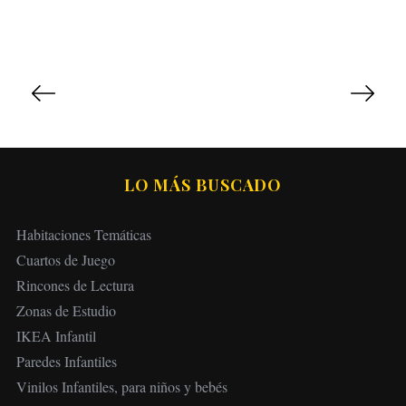
P
a
g
i
n
LO MÁS BUSCADO
a
c
Habitaciones Temáticas
i
Cuartos de Juego
ó
Rincones de Lectura
n
Zonas de Estudio
d
IKEA Infantil
e
Paredes Infantiles
e
Vinilos Infantiles, para niños y bebés