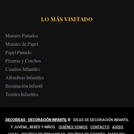
n
t
r
LO MÁS VISITADO
a
d
Murales Pintados
a
Murales de Papel
s
Papel Pintado
Pizarras y Corchos
Cuadros Infantiles
Alfombras Infantiles
Iluminación Infantil
Textiles Infantiles
DECOIDEAS · DECORACIÓN INFANTIL
©
·
IDEAS DE DECORACIÓN INFANTIL
Y JUVENIL, BEBÉS Y NIÑOS.
·
QUIÉNES SOMOS
·
CONTACTO
·
AVISO