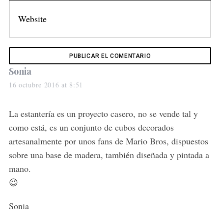
s
Sonia
a
16 octubre 2016 at 8:51
y
s
La estantería es un proyecto casero, no se vende tal y
:
como está, es un conjunto de cubos decorados
artesanalmente por unos fans de Mario Bros, dispuestos
sobre una base de madera, también diseñada y pintada a
mano.
😉
Sonia