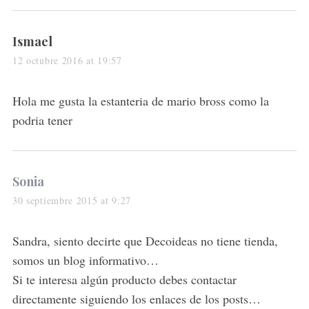
s
Ismael
a
12 octubre 2016 at 19:57
y
s
Hola me gusta la estanteria de mario bross como la
:
podria tener
s
Sonia
a
30 septiembre 2015 at 9:27
y
s
Sandra, siento decirte que Decoideas no tiene tienda,
:
somos un blog informativo…
Si te interesa algún producto debes contactar
directamente siguiendo los enlaces de los posts…