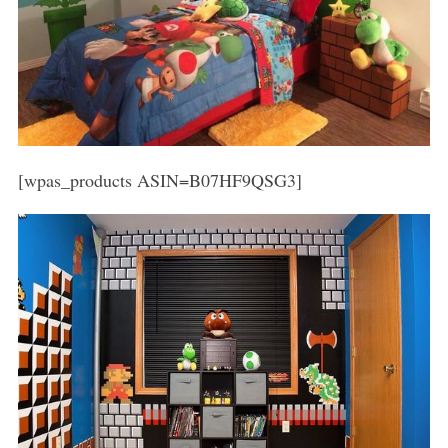
[wpas_products ASIN=B07HF9QSG3]