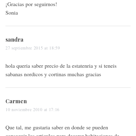
¡Gracias por seguirnos!
Sonia
s
sandra
a
27 septiembre 2015 at 18:59
y
s
hola queria saber precio de la estatenria y si teneis
:
sabanas nordicos y cortinas muchas gracias
s
Carmen
a
10 noviembre 2010 at 17:16
y
s
Que tal, me gustaria saber en donde se pueden
:
conseguir los articulos para decorar habitaciones de