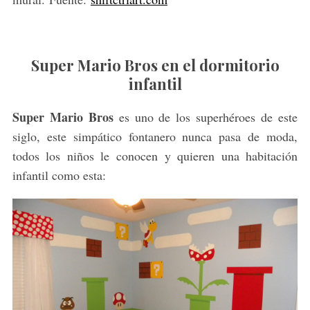
Super Mario Bros en el dormitorio
infantil
Super Mario Bros
es uno de los superhéroes de este
siglo, este simpático fontanero nunca pasa de moda,
S
todos los niños le conocen y quieren una habitación
e
infantil como esta:
a
r
c
h
f
o
r
: