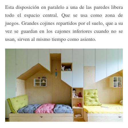
Esta disposición en paralelo a una de las paredes libera
todo el espacio central. Que se usa como zona de
juegos. Grandes cojines repartidos por el suelo, que a su
vez se guardan en los cajones inferiores cuando no se
S
usan, sirven al mismo tiempo como asiento.
e
a
r
c
h
f
o
r
: