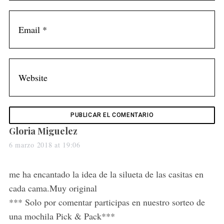
s
Gloria Miguelez
a
6 marzo 2018 at 19:06
y
s
me ha encantado la idea de la silueta de las casitas en
:
cada cama.Muy original
*** Solo por comentar participas en nuestro sorteo de
una mochila Pick & Pack***