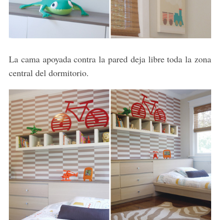
S
La cama apoyada contra la pared deja libre toda la zona
e
a
central del dormitorio.
r
c
h
f
o
r
: