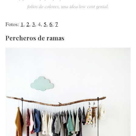
folios de colores, una idea low cost genial.
Fotos:
1
,
2
,
3
, 4,
5
,
6
,
7
Percheros de ramas