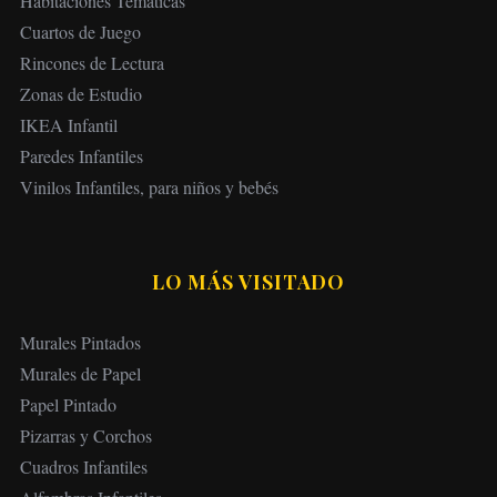
Habitaciones Temáticas
i
Cuartos de Juego
ó
Rincones de Lectura
n
Zonas de Estudio
d
IKEA Infantil
e
Paredes Infantiles
e
Vinilos Infantiles, para niños y bebés
n
t
r
LO MÁS VISITADO
a
d
Murales Pintados
a
Murales de Papel
s
Papel Pintado
Pizarras y Corchos
Cuadros Infantiles