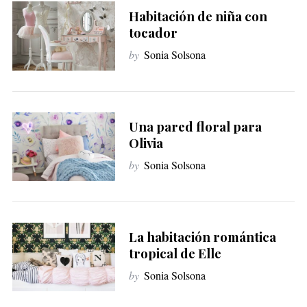
Habitación de niña con
tocador
by
Sonia Solsona
S
e
a
Una pared floral para
r
Olivia
c
h
by
Sonia Solsona
f
o
r
:
La habitación romántica
tropical de Elle
by
Sonia Solsona