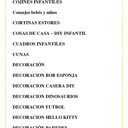
COJINES INFANTILES
e
n
Consejos bebés y niños
t
CORTINAS ESTORES
r
COSAS DE CASA – DIY INFANTIL
a
CUADROS INFANTILES
d
a
CUNAS
s
DECORACIÓN
DECORACION BOB ESPONJA
DECORACION CASERA DIY
DECORACION DINOSAURIOS
DECORACION FUTBOL
DECORACION HELLO KITTY
DECORACIÓN PAREDES