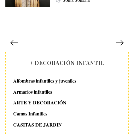
S
e
a
r
c
P
h
a
f
g
o
i
+ DECORACIÓN INFANTIL
r
:
n
a
Alfombras infantiles y juveniles
c
Armarios infantiles
i
ARTE Y DECORACIÓN
ó
n
Camas Infantiles
d
CASITAS DE JARDIN
e