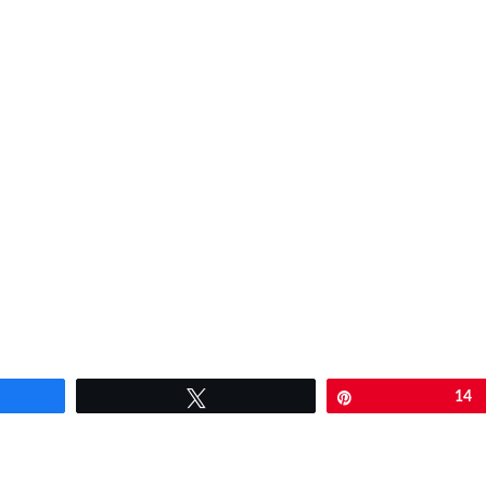
artir
Twittear
Pin
14