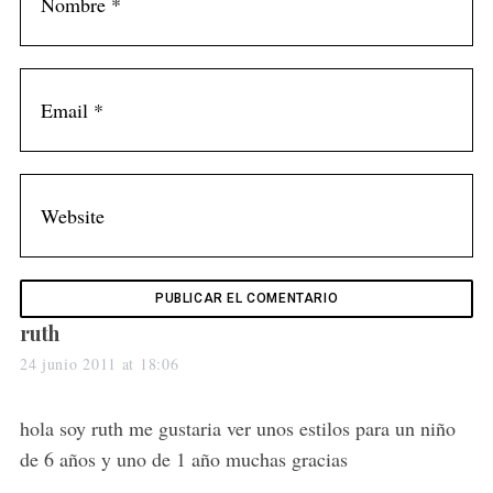
s
ruth
a
24 junio 2011 at 18:06
y
s
hola soy ruth me gustaria ver unos estilos para un niño
:
de 6 años y uno de 1 año muchas gracias