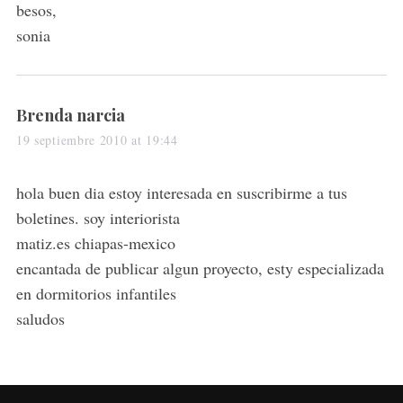
besos,
sonia
s
Brenda narcia
a
19 septiembre 2010 at 19:44
y
s
hola buen dia estoy interesada en suscribirme a tus
:
boletines. soy interiorista
matiz.es chiapas-mexico
encantada de publicar algun proyecto, esty especializada
en dormitorios infantiles
saludos