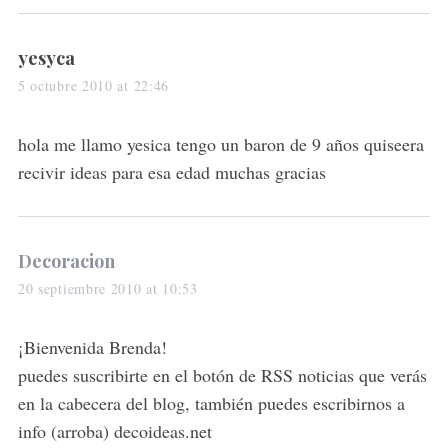
s
yesyca
a
5 octubre 2010 at 22:46
y
s
hola me llamo yesica tengo un baron de 9 años quiseera
:
recivir ideas para esa edad muchas gracias
s
Decoracion
a
20 septiembre 2010 at 10:53
y
s
¡Bienvenida Brenda!
:
puedes suscribirte en el botón de RSS noticias que verás
en la cabecera del blog, también puedes escribirnos a
info (arroba) decoideas.net