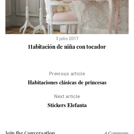
3 julio 2017
Habitación de niña con tocador
1
Previous article
Habitaciones clásicas de princesas
Next article
Stickers Elefanta
Join the Conversation
4 Comments