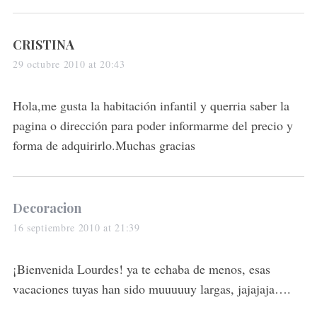
s
CRISTINA
a
29 octubre 2010 at 20:43
y
s
Hola,me gusta la habitación infantil y querria saber la
:
pagina o dirección para poder informarme del precio y
forma de adquirirlo.Muchas gracias
s
Decoracion
a
16 septiembre 2010 at 21:39
y
s
¡Bienvenida Lourdes! ya te echaba de menos, esas
:
vacaciones tuyas han sido muuuuuy largas, jajajaja….