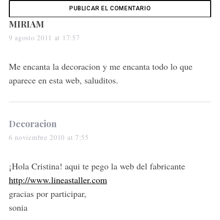
s
MIRIAM
a
9 agosto 2011 at 17:57
y
s
Me encanta la decoracion y me encanta todo lo que
:
aparece en esta web, saluditos.
S
e
a
r
s
Decoracion
c
a
6 noviembre 2010 at 7:55
h
y
f
o
s
¡Hola Cristina! aqui te pego la web del fabricante
r
:
http://www.lineastaller.com
:
gracias por participar,
sonia