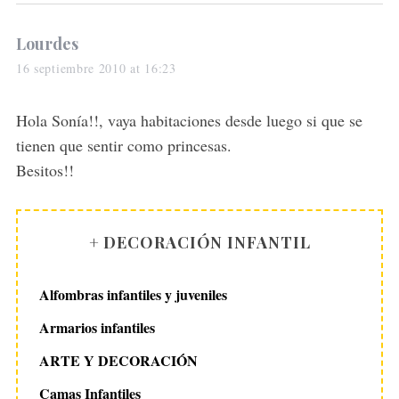
s
Lourdes
a
16 septiembre 2010 at 16:23
y
s
Hola Sonía!!, vaya habitaciones desde luego si que se
:
tienen que sentir como princesas.
Besitos!!
+ DECORACIÓN INFANTIL
Alfombras infantiles y juveniles
Armarios infantiles
ARTE Y DECORACIÓN
Camas Infantiles