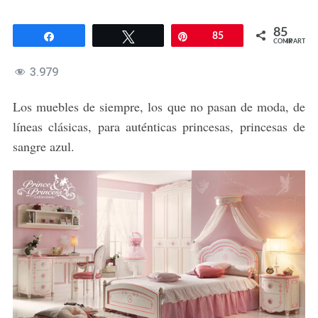
85
Compartir
Twittear
Pin
85
COMPARTIR
3.979
Los muebles de siempre, los que no pasan de moda, de
líneas clásicas, para auténticas princesas, princesas de
sangre azul.